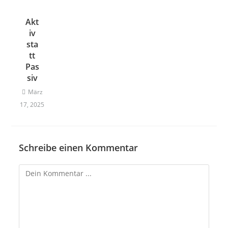
Akt
iv
sta
tt
Pas
siv
März
17, 2025
Schreibe einen Kommentar